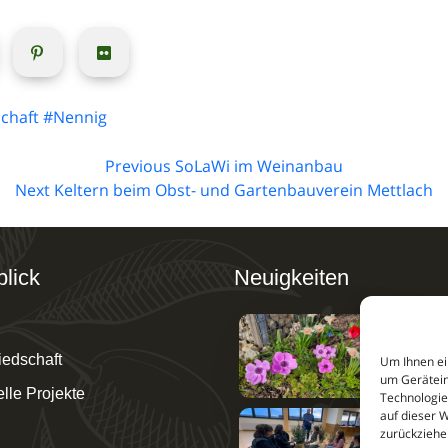
chaft
#Nennig
Previous
SoLaWi im Weinanbau
Next
Keltern beim Obst- und Gartenbauverein Mettlach
lick
Neuigkeiten
Früh
iedschaft
Um Ihnen ei
um Gerätein
lle Projekte
Technologie
auf dieser 
Bau
zurückziehe
Chal