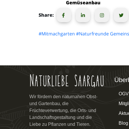
Gemüseanbau
Share:
#Mitmachgarten
#Naturfreunde Gemeins
Überb
OGV
Wir fördern den naturnahen Obst-
Mitgl
und Gartenbau, die
Früchteverwertung, die Orts- und
Aktue
Landschaftsgestaltung und die
Blog
Liebe zu Pflanzen und Tieren.