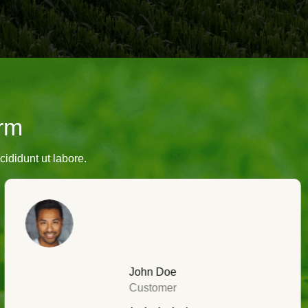
rm
ididunt ut labore.
John Doe
Customer